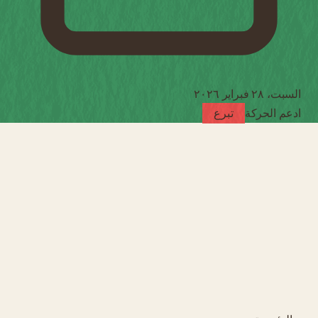
السبت، ٢٨ فبراير ٢٠٢٦
ادعم الحركة
تبرع